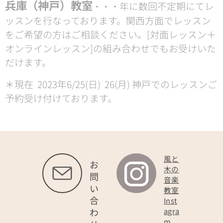
兵庫（神戸）教室
年に数回不定期にてレ
・・・
ッスンを行なっております。関西方面でレッスン
をご希望の方はご相談ください。[対面レッスン＋
オンラインレッスン]の組み合わせでもお受けいた
だけます。
＊現在 2023年6/25(日) 26(月) 神戸でのレッスンご
予約受け付けております。
風と
お
木の
問
音楽
い
教室
合
Inst
わ
agra
m