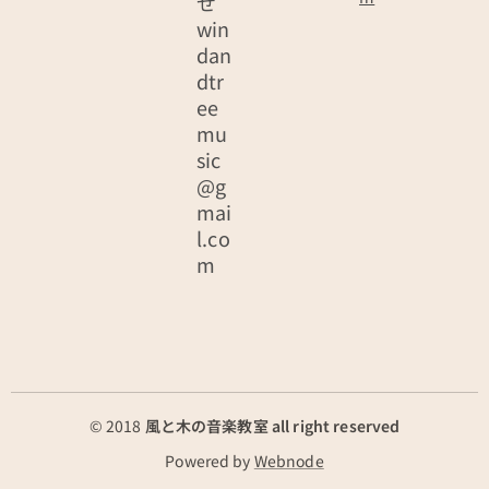
せ
win
dan
dtr
ee
mu
sic
@g
mai
l.co
m
© 2018
風と木の音楽教室 all right reserved
Powered by
Webnode