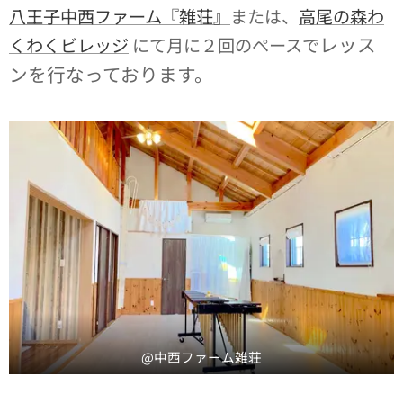
八王子中西ファーム『雑荘』
または、
高尾の森わ
レッス
くわくビレッジ
にて月に２回のペースで
ンを行なっております。
@中西ファーム雑荘